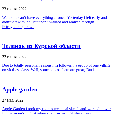
23 июня, 2022
Well, one can’t have everything at once. Yesterday i left early and
didn’t draw much. But then i walked and walked through
Petrogradka (and…
Теленок из Курской области
22 июня, 2022
Due to totally personal reasons i’m following a group of one village
on vk these days. Well, some photos there are great) But i…
Apple garden
27 мая, 2022
Apple Garden i took my mom’s technical sketch and worked it over.
I’ll my mom’s big list when she finishes it (if she agrees…