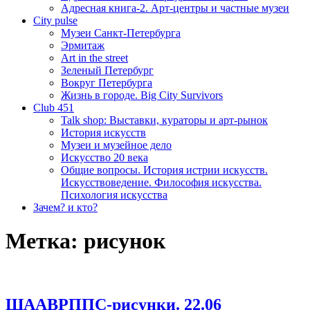
Адресная книга-2. Арт-центры и частные музеи
City pulse
Музеи Санкт-Петербурга
Эрмитаж
Art in the street
Зеленый Петербург
Вокруг Петербурга
Жизнь в городе. Big City Survivors
Club 451
Talk shop: Выставки, кураторы и арт-рынок
История искусств
Музеи и музейное дело
Искусство 20 века
Общие вопросы. История истрии искусств.
Искусствоведение. Философия искусства.
Психология искусства
Зачем? и кто?
Метка:
рисунок
ШААВРППС-рисунки. 22.06