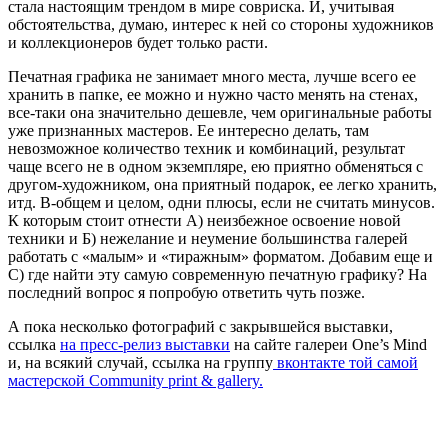
стала настоящим трендом в мире совриска. И, учитывая
обстоятельства, думаю, интерес к ней со стороны художников
и коллекционеров будет только расти.
Печатная графика не занимает много места, лучше всего ее
хранить в папке, ее можно и нужно часто менять на стенах,
все-таки она значительно дешевле, чем оригинальные работы
уже признанных мастеров. Ее интересно делать, там
невозможное количество техник и комбинаций, результат
чаще всего не в одном экземпляре, ею приятно обменяться с
другом-художником, она приятный подарок, ее легко хранить,
итд. В-общем и целом, одни плюсы, если не считать минусов.
К которым стоит отнести А) неизбежное освоение новой
техники и Б) нежелание и неумение большинства галерей
работать с «малым» и «тиражным» форматом. Добавим еще и
С) где найти эту самую современную печатную графику? На
последний вопрос я попробую ответить чуть позже.
А пока несколько фотографий с закрывшейся выставки,
ссылка
на пресс-релиз выставки
на сайте галереи One’s Mind
и, на всякий случай, ссылка на группу
вконтакте той самой
мастерской Community print & gallery.