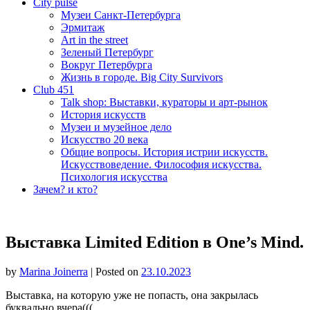
City pulse
Музеи Санкт-Петербурга
Эрмитаж
Art in the street
Зеленый Петербург
Вокруг Петербурга
Жизнь в городе. Big City Survivors
Club 451
Talk shop: Выставки, кураторы и арт-рынок
История искусств
Музеи и музейное дело
Искусство 20 века
Общие вопросы. История истрии искусств.
Искусствоведение. Философия искусства.
Психология искусства
Зачем? и кто?
Выставка Limited Edition в One’s Mind.
by
Marina Joinerra
|
Posted on
23.10.2023
Выставка, на которую уже не попасть, она закрылась
буквально вчера(((