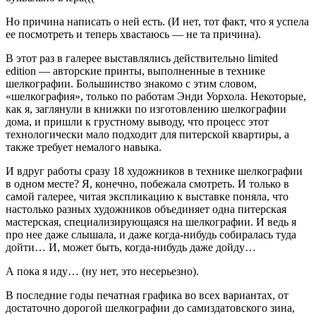
Но причина написать о ней есть. (И нет, тот факт, что я успела
ее посмотреть и теперь хвастаюсь — не та причина).
В этот раз в галерее выставлялись действительно limited
edition — авторские принты, выполненные в технике
шелкографии. Большинство знакомо с этим словом,
«шелкография», только по работам Энди Уорхола. Некоторые,
как я, заглянули в книжки по изготовлению шелкографии
дома, и пришли к грустному выводу, что процесс этот
технологически мало подходит для питерской квартиры, а
также требует немалого навыка.
И вдруг работы сразу 18 художников в технике шелкографии
в одном месте? Я, конечно, побежала смотреть. И только в
самой галерее, читая экспликацию к выставке поняла, что
настолько разных художников объединяет одна питерская
мастерская, специализирующаяся на шелкографии. И ведь я
про нее даже слышала, и даже когда-нибудь собиралась туда
дойти… И, может быть, когда-нибудь даже дойду…
А пока я иду… (ну нет, это несерьезно).
В последние годы печатная графика во всех вариантах, от
достаточно дорогой шелкографии до самиздатовского зина,