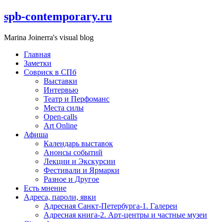
Skip
spb-contemporary.ru
to
content
Marina Joinerra's visual blog
Главная
Заметки
Совриск в СПб
Выставки
Интервью
Театр и Перфоманс
Места силы
Open-calls
Art Online
Афиша
Календарь выставок
Анонсы событий
Лекции и Экскурсии
Фестивали и Ярмарки
Разное и Другое
Есть мнение
Адреса, пароли, явки
Адресная Санкт-Петербурга-1. Галереи
Адресная книга-2. Арт-центры и частные музеи