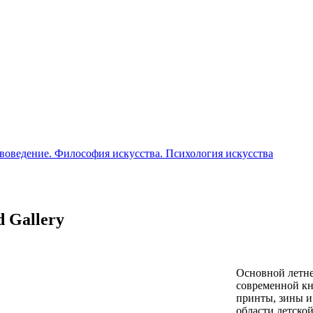
воведение. Философия искусства. Психология искусства
 Gallery
Основной летн
современной кн
принты, зины и
области детско