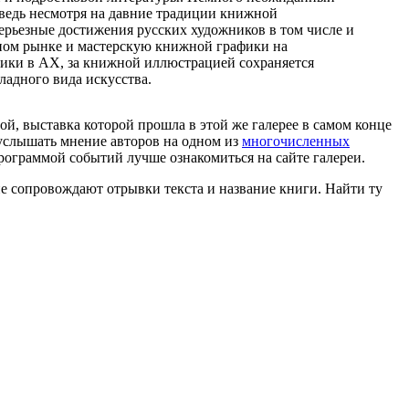
 ведь несмотря на давние традиции книжной
ерьезные достижения русских художников в том числе и
ном рынке и мастерскую книжной графики на
фики в АХ, за книжной иллюстрацией сохраняется
ладного вида искусства.
й, выставка которой прошла в этой же галерее в самом конце
и услышать мнение авторов на одном из
многочисленных
программой событий лучше ознакомиться на сайте галереи.
е сопровождают отрывки текста и название книги. Найти ту