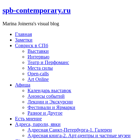
Skip
spb-contemporary.ru
to
content
Marina Joinerra's visual blog
Главная
Заметки
Совриск в СПб
Выставки
Интервью
Театр и Перфоманс
Места силы
Open-calls
Art Online
Афиша
Календарь выставок
Анонсы событий
Лекции и Экскурсии
Фестивали и Ярмарки
Разное и Другое
Есть мнение
Адреса, пароли, явки
Адресная Санкт-Петербурга-1. Галереи
Адресная книга-2. Арт-центры и частные музеи