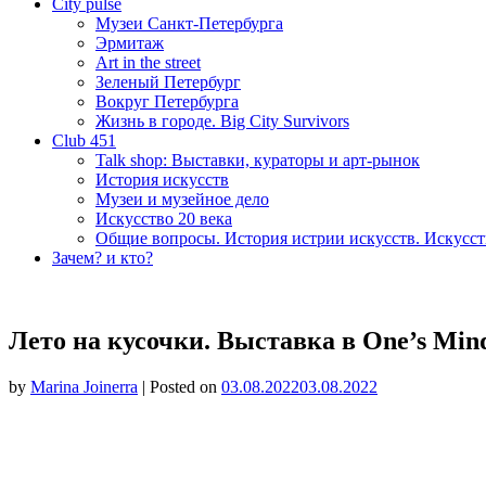
City pulse
Музеи Санкт-Петербурга
Эрмитаж
Art in the street
Зеленый Петербург
Вокруг Петербурга
Жизнь в городе. Big City Survivors
Club 451
Talk shop: Выставки, кураторы и арт-рынок
История искусств
Музеи и музейное дело
Искусство 20 века
Общие вопросы. История истрии искусств. Искусст
Зачем? и кто?
Лето на кусочки. Выставка в One’s Mind
by
Marina Joinerra
|
Posted on
03.08.2022
03.08.2022