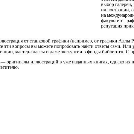
выбор галереи,
иллюстрации, с
на международ
факультете гра
репутация прик
ллюстрация от станковой графики (например, от графики Аллы Ро
а все эти вопросы вы можете попробовать найти ответы сами. Ил
медиации, мастер-классы и даже экскурсии в фонды библиотек. С 
ы — оригиналы иллюстраций в уже изданных книгах, однако их н
сетителю.