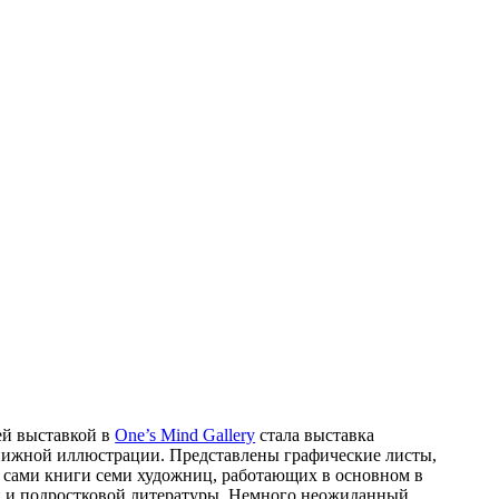
ей выставкой в
One’s Mind Gallery
стала выставка
ижной иллюстрации. Представлены графические листы,
 сами книги семи художниц, работающих в основном в
й и подростковой литературы. Немного неожиданный